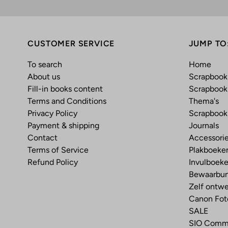
CUSTOMER SERVICE
JUMP TO
To search
Home
About us
Scrapboo
Fill-in books content
Scrapbook 
Terms and Conditions
Thema's
Privacy Policy
Scrapbook
Payment & shipping
Journals
Contact
Accessorie
Terms of Service
Plakboeke
Refund Policy
Invulboek
Bewaarbun
Zelf ontw
Canon Foto
SALE
SIO Comm