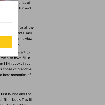
 valuable memories of
out all those fun and
come!
re is room for all the
the best moments. And
thousand words. View
itting diary.
and that you want to
we also have fill-in
 fill-in books in our
 or those of grandma
our best memories of
 first laughs and the
fill-in book. This fill-