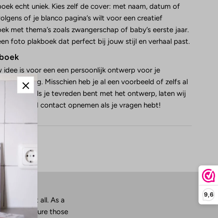
ek echt uniek. Kies zelf de cover: met naam, datum of
lgens of je blanco pagina’s wilt voor een creatief
boek met thema’s zoals zwangerschap of baby’s eerste jaar.
n foto plakboek dat perfect bij jouw stijl en verhaal past.
kboek
uw idee is voor een een persoonlijk ontwerp voor je
aan de slag. Misschien heb je al een voorbeeld of zelfs al
maal niks. Als je tevreden bent met het ontwerp, laten wij
uurlijk altijd contact opnemen als je vragen hebt!
9,6
uch time at all. As a
want to capture those