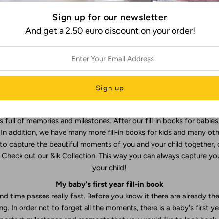
little one's life! By using the fill-in book you make a book full of
Sign up for our newsletter
. And how nice is it to leaf through that book together and talk ab
ial moments? You and your child can enjoy this for a long time to 
And get a 2.50 euro discount on your order!
Milestones that are too fun not to record in a baby fill-in book
s are without too much fuss and with plenty of room for photos. The
ments and milestones. You will find a page to fill in for many of 
more than enough space for photos, because they say more than a 
 collection of baby fill-in books. From maternity visit book to babys
 about the first year of life of the newborn child, but we underst
 full of memories and milestones. After our fill-in books for babies, 
 In addition, we have many more fill-in books for kids and many other
to capture the beautiful moments of you and your child together,
 Check out our &ik Collection. This way you can always capture y
your child!
My baby's first year fill-in book
 and time passes really fast. Before you know it there are already the
ing. In order not to forget all the moments, there is a baby's first year 