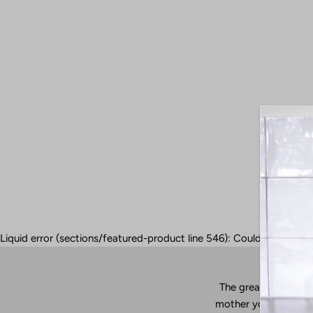
Liquid error (sections/featured-product line 546): Could not find 
The great thing ab
mother you often hav