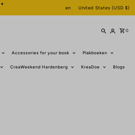
 ☀️
en
United States (USD $)
0
Accessories for your book
Plakboeken
CreaWeekend Hardenberg
KreaDoe
Blogs