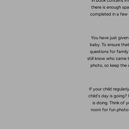
in book contains im
there is enough spa
completed in a few h
You have just give
baby. To ensure that
questions for family 
still know who came to
photo, so keep the c
If your child regula
child's day is going?
is doing. Think of 
room for fun photos