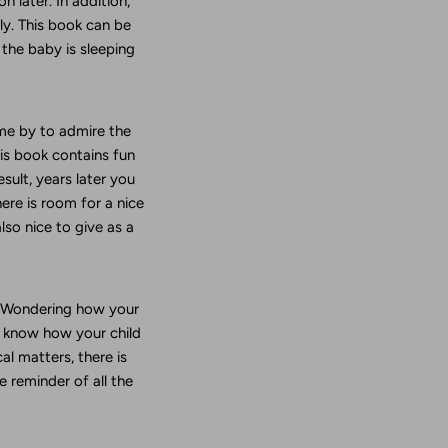
 later. In addition,
ly. This book can be
 the baby is sleeping
me by to admire the
his book contains fun
esult, years later you
here is room for a nice
lso nice to give as a
e. Wondering how your
ou know how your child
al matters, there is
 reminder of all the