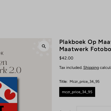
Plakboek Op Maat
Maatwerk Fotoboe
$42.00
Tax included.
Shipping
calcul
Title:
Mczr_price_34_95
mczr_price_34_95