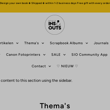
 Design your own book ☀️ Shipped ☀️ within 1-2 business days Free gift with every order
rtikelen
Thema's
Scrapbook Albums
Journals
Canon Fotoprinters
SALE
SIO Community App
Contact
♡ NIEUW ♡
content to this section using the sidebar.
Thema's