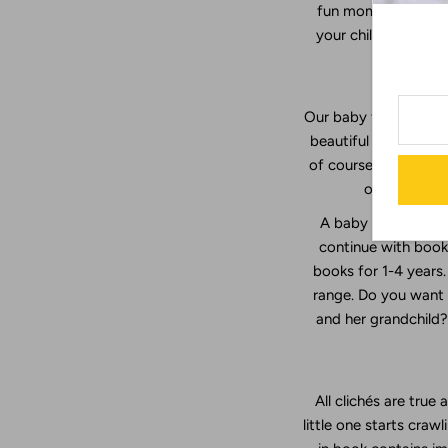
fun moments in your 
your child over time
spec
Our baby fill-in book
beautiful photos, mo
of course there is 
our complete
A baby book is only
continue with books
books for 1-4 years.
range. Do you want 
and her grandchild?
All clichés are true
little one starts crawl