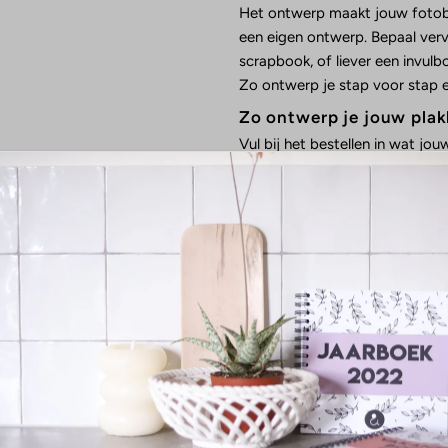
Het ontwerp maakt jouw fotobo
een eigen ontwerp. Bepaal vervo
scrapbook, of liever een invul
Zo ontwerp je stap voor stap ee
Zo ontwerp je jouw pla
Vul bij het bestellen in wat jo
plakboek. Dan gaan we voor jou 
een plaatje, misschien nog hele
het voor je drukken! Je mag nat
asset snippets/spurit_ros_featured_product_snippet.liquid
Fill-in books with fun moments of your baby
out the
baby fill-in books
is that filling out the pages doesn't take m
e your hands full with family, home and work. But of course you 