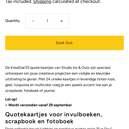
Tax included.
Shipping
calculated at checkout.
-
+
Quantity
De KreaDoe’25 quote kaartjes van Studio Ins & Outs zijn speciaal
ontworpen om jouw creatieve projecten een vrolijke en kleurrijke
uitstraling te geven. Met 24 unieke kaartjes in levendige tinten roze,
geel, turquoise en multicolor voeg je een speels accent toe aan je
scrapbook, fotoboek of journal.
Let op!
> Wordt verzonden vanaf 29 september
Quotekaartjes voor invulboeken,
scrapbook en fotoboek
Deze collectie bevat luchtige en positieve quotes zoals “Fun Day”,