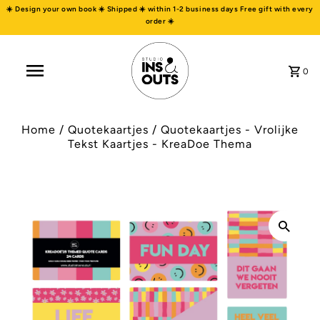
☀️ Design your own book ☀️ Shipped ☀️ within 1-2 business days Free gift with every
order ☀️
0
Home
/
Quotekaartjes
/
Quotekaartjes - Vrolijke
Tekst Kaartjes - KreaDoe Thema